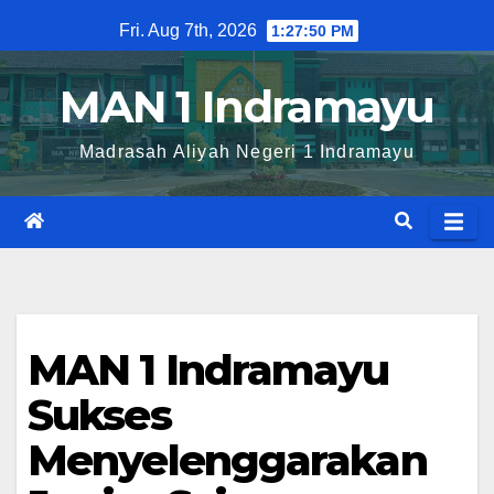
Skip
Fri. Aug 7th, 2026
1:27:51 PM
to
content
MAN 1 Indramayu
Madrasah Aliyah Negeri 1 Indramayu
MAN 1 Indramayu
Sukses
Menyelenggarakan