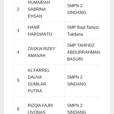
HUMAIRAH
SMPN 2
2
SABRINA
IPA
SINDANG
EHSAN
HANIF
SMP Bayt Tamyiz
3
IPA
HARDIANTO
Tukdana
SMP TAHFIDZ
ZASKIA RIZKY
4
ABDURRAHMAN
IPA
AMANAH
BASURI
AL FARREL
DAUVA
SMPN 2
5
IPA
GUMILAR
SINDANG
PUTRA
RIZQIA FAJRI
SMPN 2
6
IPA
LIVONAS
SINDANG