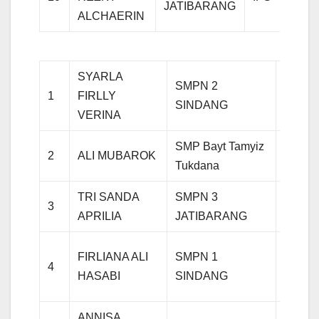
JATIBARANG
ALCHAERIN
10
SYARLA
SMPN 2
1
FIRLLY
Agam
SINDANG
VERINA
SMP Bayt Tamyiz
2
ALI MUBAROK
Agam
Tukdana
TRI SANDA
SMPN 3
3
Agam
APRILIA
JATIBARANG
FIRLIANA ALI
SMPN 1
4
Agam
HASABI
SINDANG
ANNISA