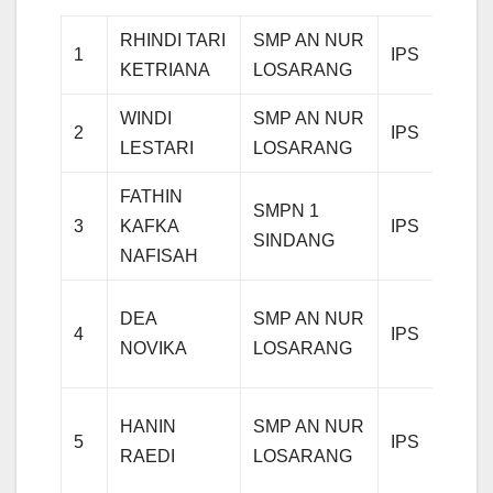
RHINDI TARI
SMP AN NUR
Juara
1
IPS
KETRIANA
LOSARANG
Utam
WINDI
SMP AN NUR
Juara
2
IPS
LESTARI
LOSARANG
Utam
FATHIN
SMPN 1
Juara
3
KAFKA
IPS
SINDANG
Utam
NAFISAH
Juara
DEA
SMP AN NUR
4
IPS
Hara
NOVIKA
LOSARANG
1
Juara
HANIN
SMP AN NUR
5
IPS
Hara
RAEDI
LOSARANG
2