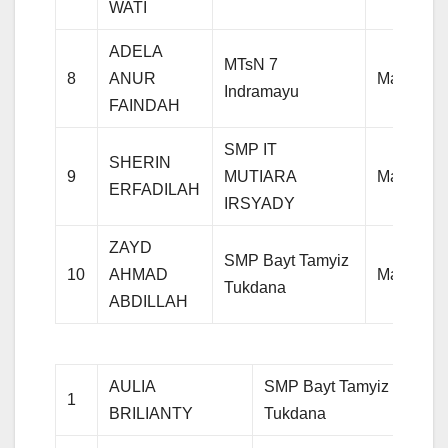
WATI
ADELA
MTsN 7
8
ANUR
Matemati
Indramayu
FAINDAH
SMP IT
SHERIN
9
MUTIARA
Matemati
ERFADILAH
IRSYADY
ZAYD
SMP Bayt Tamyiz
10
AHMAD
Matemati
Tukdana
ABDILLAH
AULIA
SMP Bayt Tamyiz
1
IPA
BRILIANTY
Tukdana