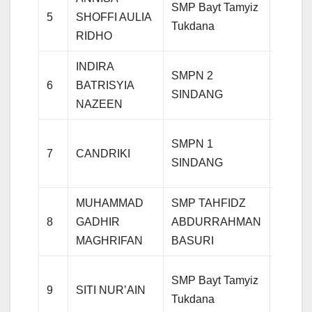
SMP Bayt Tamyiz
5
SHOFFI AULIA
Agam
Tukdana
RIDHO
INDIRA
SMPN 2
6
BATRISYIA
Agam
SINDANG
NAZEEN
SMPN 1
7
CANDRIKI
Agam
SINDANG
MUHAMMAD
SMP TAHFIDZ
8
GADHIR
ABDURRAHMAN
Agam
MAGHRIFAN
BASURI
SMP Bayt Tamyiz
9
SITI NUR’AIN
Agam
Tukdana