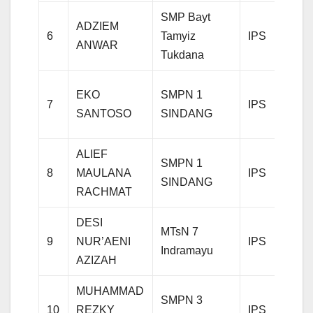
SMP Bayt
Juara
ADZIEM
6
Tamyiz
IPS
Hara
ANWAR
Tukdana
3
Juara
EKO
SMPN 1
7
IPS
Perin
SANTOSO
SINDANG
7
ALIEF
Juara
SMPN 1
8
MAULANA
IPS
Perin
SINDANG
RACHMAT
8
DESI
Juara
MTsN 7
9
NUR’AENI
IPS
Perin
Indramayu
AZIZAH
9
MUHAMMAD
Juara
SMPN 3
10
REZKY
IPS
Perin