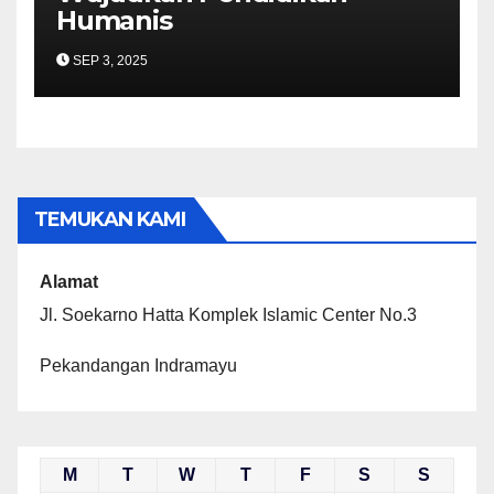
Humanis
SEP 3, 2025
TEMUKAN KAMI
Alamat
Jl. Soekarno Hatta Komplek Islamic Center No.3
Pekandangan Indramayu
M
T
W
T
F
S
S