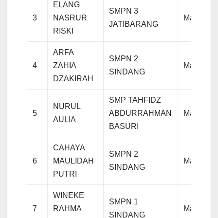
ELANG
SMPN 3
3
NASRUR
Matemati
JATIBARANG
RISKI
ARFA
SMPN 2
4
ZAHIA
Matemati
SINDANG
DZAKIRAH
SMP TAHFIDZ
NURUL
5
ABDURRAHMAN
Matemati
AULIA
BASURI
CAHAYA
SMPN 2
6
MAULIDAH
Matemati
SINDANG
PUTRI
WINEKE
SMPN 1
7
RAHMA
Matemati
SINDANG