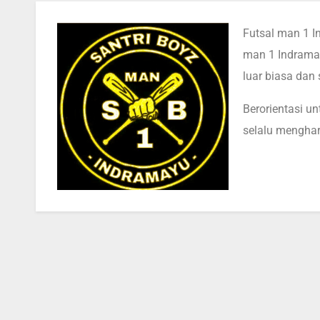
Futsal man 1 I
man 1 Indrama
luar biasa dan
Berorientasi u
selalu mengha