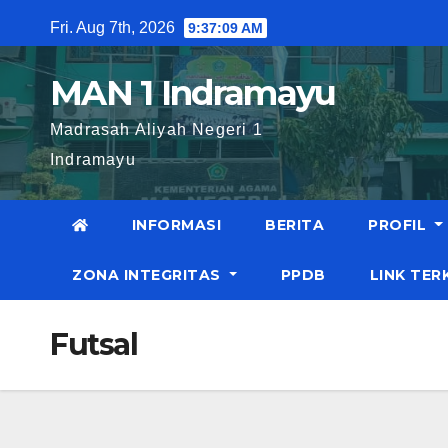
Fri. Aug 7th, 2026
9:37:09 AM
MAN 1 Indramayu
Madrasah Aliyah Negeri 1
Indramayu
INFORMASI
BERITA
PROFIL
ZONA INTEGRITAS
PPDB
LINK TER
Futsal