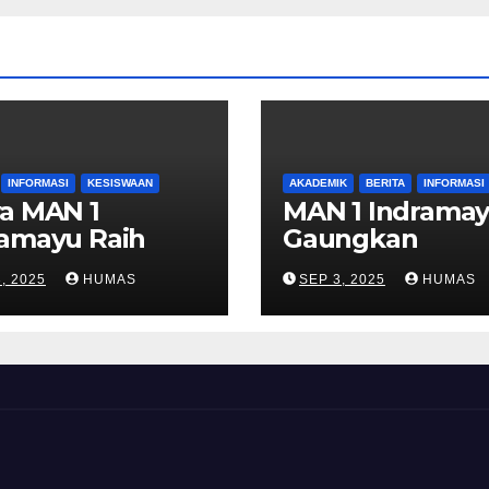
INFORMASI
KESISWAAN
AKADEMIK
BERITA
INFORMASI
a MAN 1
MAN 1 Indrama
ramayu Raih
Gaungkan
ra Dua
Kurikulum Berb
, 2025
HUMAS
SEP 3, 2025
HUMAS
etisi Debat di
Cinta, Wujudka
ersitas
Pendidikan
lodra
Humanis