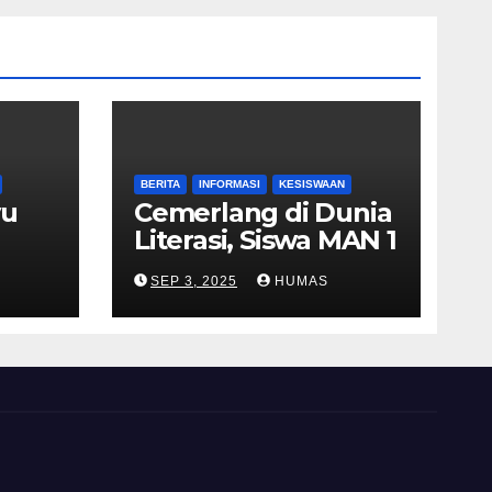
BERITA
INFORMASI
KESISWAAN
yu
Cemerlang di Dunia
Literasi, Siswa MAN 1
asis
Indramayu Raih
SEP 3, 2025
HUMAS
n
Juara 2 Putri Duta
Baca Kabupaten
Indramayu 2025