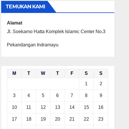
TEMUKAN KAMI
Alamat
Jl. Soekarno Hatta Komplek Islamic Center No.3
Pekandangan Indramayu
M
T
W
T
F
S
S
1
2
3
4
5
6
7
8
9
10
11
12
13
14
15
16
17
18
19
20
21
22
23