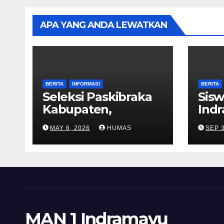
APA YANG ANDA LEWATKAN
BERITA
INFORMASI
BERITA
Seleksi Paskibraka
Sisw
Kabupaten,
Ind
Perwakilan MAN 1
Jua
MAY 6, 2026
HUMAS
SEP 3
Indramayu Jalani Uji
Komp
Fisik dan
Univ
Kepribadian
Wira
MAN 1 Indramayu