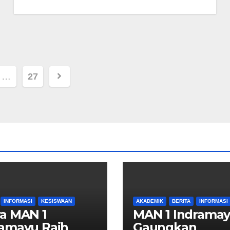
…
27
ion
INFORMASI
KESISWAAN
AKADEMIK
BERITA
INFORMASI
a MAN 1
MAN 1 Indrama
ramayu Raih
Gaungkan