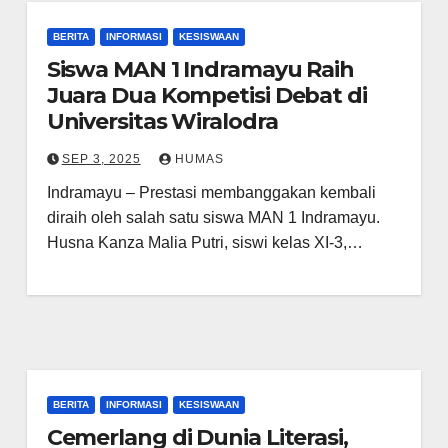
BERITA
INFORMASI
KESISWAAN
Siswa MAN 1 Indramayu Raih
Juara Dua Kompetisi Debat di
Universitas Wiralodra
SEP 3, 2025
HUMAS
Indramayu – Prestasi membanggakan kembali
diraih oleh salah satu siswa MAN 1 Indramayu.
Husna Kanza Malia Putri, siswi kelas XI-3,…
BERITA
INFORMASI
KESISWAAN
Cemerlang di Dunia Literasi,