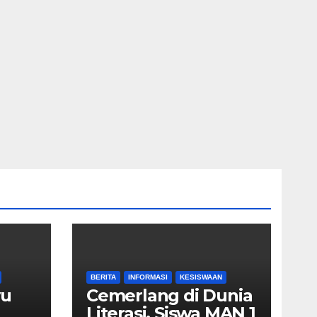
BERITA
INFORMASI
KESISWAAN
yu
Cemerlang di Dunia
Literasi, Siswa MAN 1