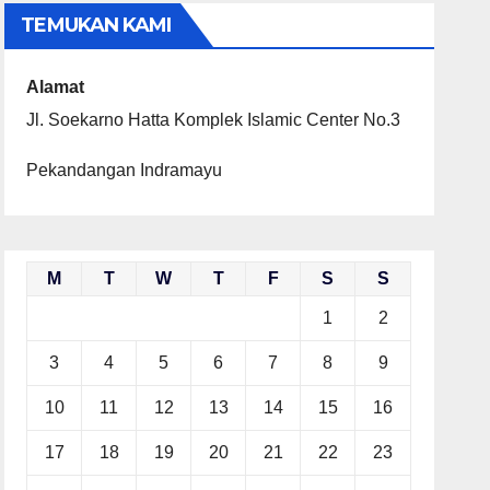
TEMUKAN KAMI
Alamat
Jl. Soekarno Hatta Komplek Islamic Center No.3
Pekandangan Indramayu
M
T
W
T
F
S
S
1
2
3
4
5
6
7
8
9
10
11
12
13
14
15
16
17
18
19
20
21
22
23