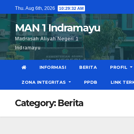
Skip
Thu. Aug 6th, 2026
10:29:32 AM
to
content
MAN 1 Indramayu
Madrasah Aliyah Negeri 1
Indramayu
INFORMASI
BERITA
PROFIL
ZONA INTEGRITAS
PPDB
LINK TER
Category:
Berita