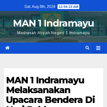
Skip
Sat. Aug 8th, 2026
12:54:15 AM
to
content
MAN 1 Indramayu
Madrasah Aliyah Negeri 1 Indramayu
MAN 1 Indramayu
Melaksanakan
Upacara Bendera Di