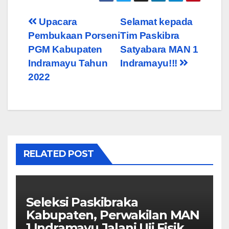
Post
Upacara
Selamat kepada
Pembukaan Porseni
Tim Paskibra
navigation
PGM Kabupaten
Satyabara MAN 1
Indramayu Tahun
Indramayu!!!
2022
RELATED POST
Seleksi Paskibraka
Kabupaten, Perwakilan MAN
1 Indramayu Jalani Uji Fisik