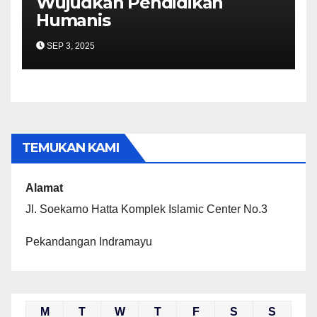
Wujudkan Pendidikan
Humanis
SEP 3, 2025
TEMUKAN KAMI
Alamat
Jl. Soekarno Hatta Komplek Islamic Center No.3
Pekandangan Indramayu
M
T
W
T
F
S
S