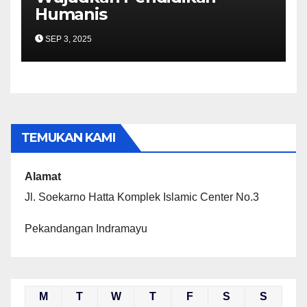
Humanis
SEP 3, 2025
TEMUKAN KAMI
Alamat
Jl. Soekarno Hatta Komplek Islamic Center No.3
Pekandangan Indramayu
M
T
W
T
F
S
S