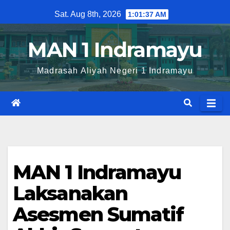
Skip
Sat. Aug 8th, 2026
1:01:38 AM
to
content
MAN 1 Indramayu
Madrasah Aliyah Negeri 1 Indramayu
MAN 1 Indramayu
Laksanakan
Asesmen Sumatif