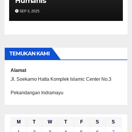
Humanis
SEP 3, 2025
TEMUKAN KAMI
Alamat
Jl. Soekarno Hatta Komplek Islamic Center No.3
Pekandangan Indramayu
M
T
W
T
F
S
S