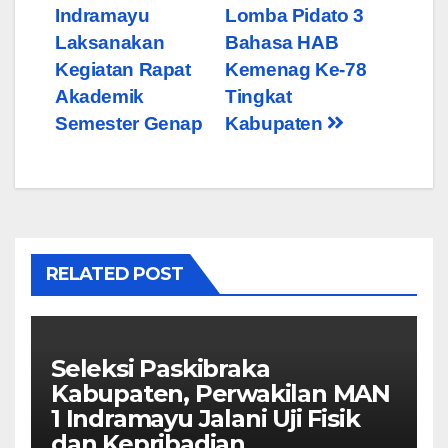
Indramayu
Lomba Pidato 3
Laksanakan
Bahasa HAB
Kegiatan Rapat
Kemenag Ke-78
Akademik
Tingkat
Semester Genap
Kabupaten
RELATED POST
Seleksi Paskibraka
Kabupaten, Perwakilan MAN
1 Indramayu Jalani Uji Fisik
dan Kepribadian