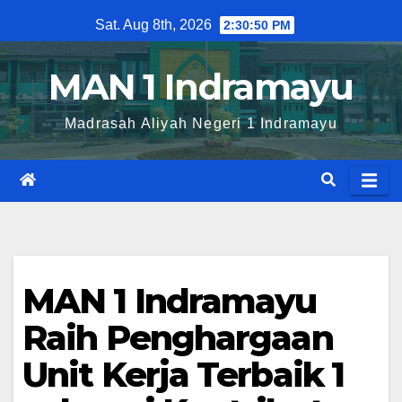
Skip
Sat. Aug 8th, 2026
2:30:50 PM
to
content
MAN 1 Indramayu
Madrasah Aliyah Negeri 1 Indramayu
MAN 1 Indramayu
Raih Penghargaan
Unit Kerja Terbaik 1