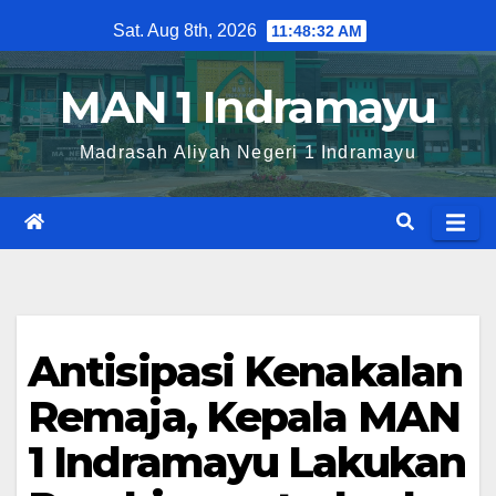
Skip
Sat. Aug 8th, 2026
11:48:33 AM
to
content
MAN 1 Indramayu
Madrasah Aliyah Negeri 1 Indramayu
Antisipasi Kenakalan
Remaja, Kepala MAN
1 Indramayu Lakukan