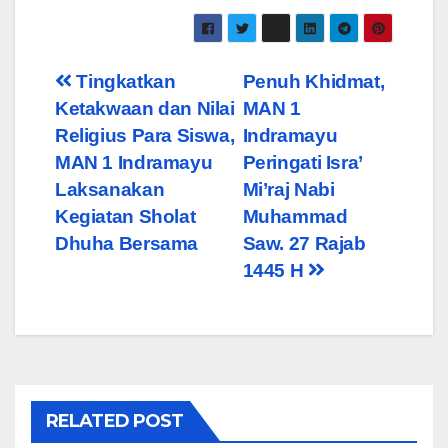
Post
Tingkatkan
Penuh Khidmat,
Ketakwaan dan Nilai
MAN 1
navigation
Religius Para Siswa,
Indramayu
MAN 1 Indramayu
Peringati Isra’
Laksanakan
Mi’raj Nabi
Kegiatan Sholat
Muhammad
Dhuha Bersama
Saw. 27 Rajab
1445 H
RELATED POST