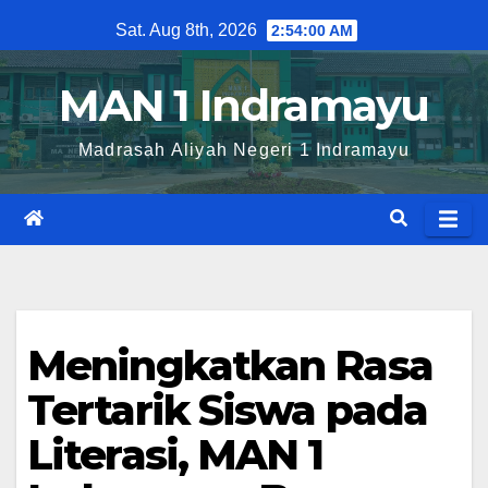
Skip
Sat. Aug 8th, 2026
2:54:01 AM
to
content
MAN 1 Indramayu
Madrasah Aliyah Negeri 1 Indramayu
Meningkatkan Rasa
Tertarik Siswa pada
Literasi, MAN 1