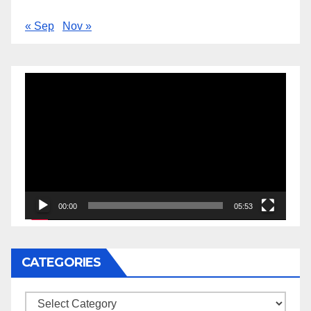
« Sep
Nov »
Video
Player
00:00
05:53
CATEGORIES
Categories