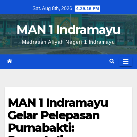
Skip
Sat. Aug 8th, 2026
4:29:16 PM
to
content
MAN 1 Indramayu
Madrasah Aliyah Negeri 1 Indramayu
MAN 1 Indramayu
Gelar Pelepasan
Purnabakti: