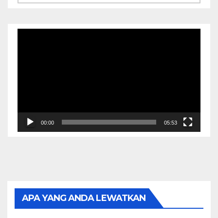
Video
Player
00:00
05:53
APA YANG ANDA LEWATKAN