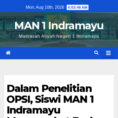
Skip
Mon. Aug 10th, 2026
4:03:48 AM
to
content
MAN 1 Indramayu
Madrasah Aliyah Negeri 1 Indramayu
Dalam Penelitian
OPSI, Siswi MAN 1
Indramayu