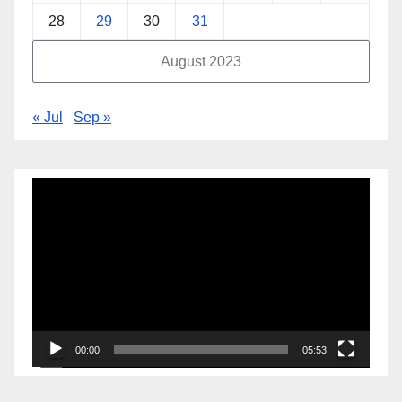
28
29
30
31
August 2023
« Jul
Sep »
Video
Player
00:00
05:53