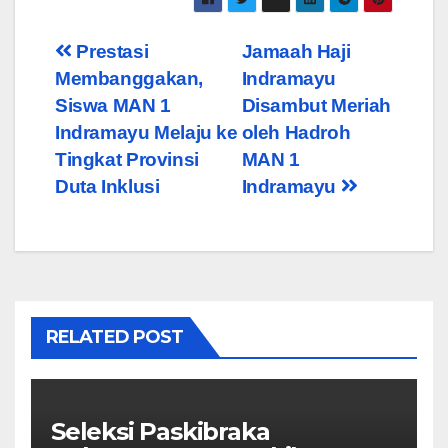
Post
Prestasi
Jamaah Haji
Membanggakan,
Indramayu
navigation
Siswa MAN 1
Disambut Meriah
Indramayu Melaju ke
oleh Hadroh
Tingkat Provinsi
MAN 1
Duta Inklusi
Indramayu
RELATED POST
Seleksi Paskibraka