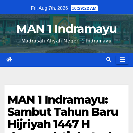
Skip
Fri. Aug 7th, 2026
10:29:23 AM
to
content
MAN 1 Indramayu
Madrasah Aliyah Negeri 1 Indramayu
MAN 1 Indramayu:
Sambut Tahun Baru
Hijriyah 1447 H