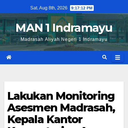
Skip
Sat. Aug 8th, 2026
9:17:13 PM
to
content
MAN 1 Indramayu
Madrasah Aliyah Negeri 1 Indramayu
Lakukan Monitoring
Asesmen Madrasah,
Kepala Kantor