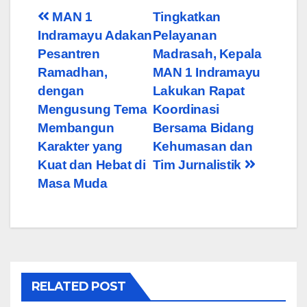
Post
MAN 1
Tingkatkan
Indramayu Adakan
Pelayanan
navigation
Pesantren
Madrasah, Kepala
Ramadhan,
MAN 1 Indramayu
dengan
Lakukan Rapat
Mengusung Tema
Koordinasi
Membangun
Bersama Bidang
Karakter yang
Kehumasan dan
Kuat dan Hebat di
Tim Jurnalistik
Masa Muda
RELATED POST