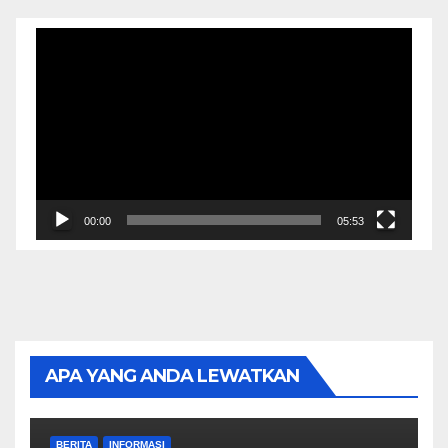
Video
Player
00:00
05:53
APA YANG ANDA LEWATKAN
BERITA
INFORMASI