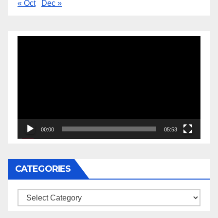
« Oct
Dec »
Video
Player
00:00
05:53
CATEGORIES
Categories