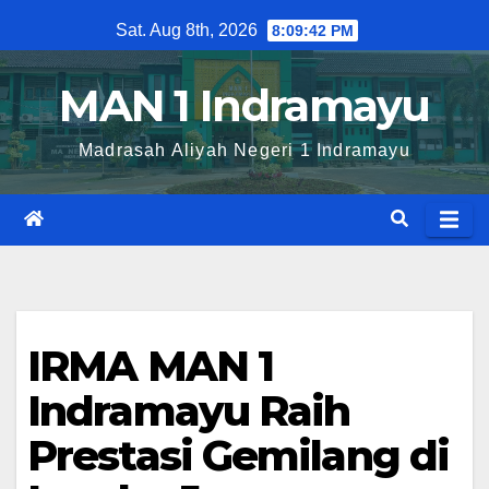
Skip
Sat. Aug 8th, 2026
8:09:43 PM
to
content
MAN 1 Indramayu
Madrasah Aliyah Negeri 1 Indramayu
IRMA MAN 1
Indramayu Raih
Prestasi Gemilang di