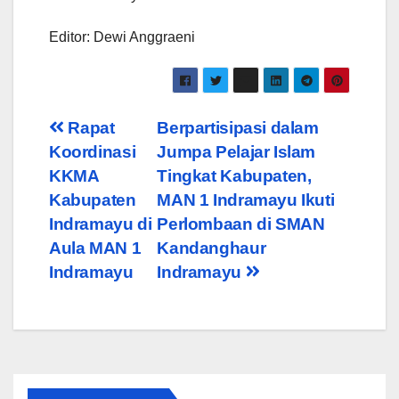
Editor: Dewi Anggraeni
Post
Rapat
Berpartisipasi dalam
Koordinasi
Jumpa Pelajar Islam
navigation
KKMA
Tingkat Kabupaten,
Kabupaten
MAN 1 Indramayu Ikuti
Indramayu di
Perlombaan di SMAN
Aula MAN 1
Kandanghaur
Indramayu
Indramayu