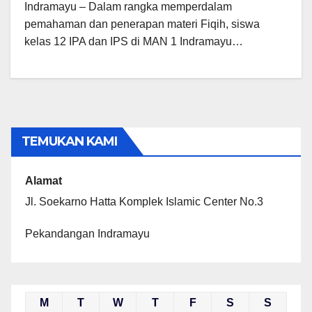
Indramayu – Dalam rangka memperdalam
pemahaman dan penerapan materi Fiqih, siswa
kelas 12 IPA dan IPS di MAN 1 Indramayu…
TEMUKAN KAMI
Alamat
Jl. Soekarno Hatta Komplek Islamic Center No.3
Pekandangan Indramayu
M
T
W
T
F
S
S