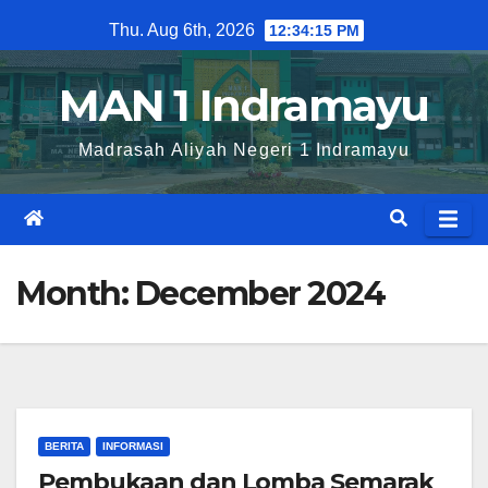
Skip
Thu. Aug 6th, 2026
12:34:15 PM
to
content
MAN 1 Indramayu
Madrasah Aliyah Negeri 1 Indramayu
Month:
December 2024
BERITA
INFORMASI
Pembukaan dan Lomba Semarak