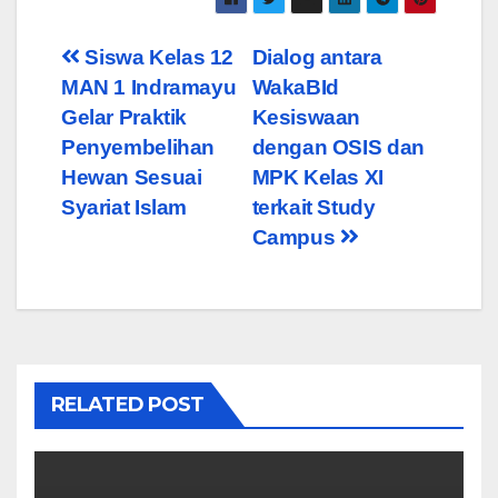
Post
Siswa Kelas 12
Dialog antara
MAN 1 Indramayu
WakaBId
navigation
Gelar Praktik
Kesiswaan
Penyembelihan
dengan OSIS dan
Hewan Sesuai
MPK Kelas XI
Syariat Islam
terkait Study
Campus
RELATED POST