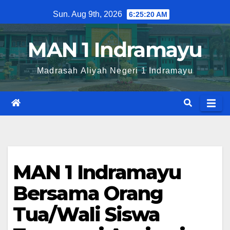
Skip
Sun. Aug 9th, 2026
6:25:20 AM
to
content
MAN 1 Indramayu
Madrasah Aliyah Negeri 1 Indramayu
MAN 1 Indramayu
Bersama Orang
Tua/Wali Siswa