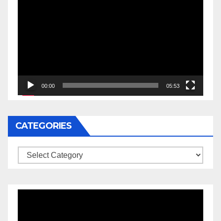
Player
00:00
05:53
CATEGORIES
Categories
Video
Player