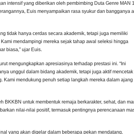
ngan intensif yang diberikan oleh pembimbing Duta Genre MAN 
eterangannya, Euis menyampaikan rasa syukur dan bangganya a
ng tidak hanya cerdas secara akademik, tetapi juga memiliki
s. Kami mendampingi mereka sejak tahap awal seleksi hingga
 biasa,” ujar Euis.
rut mengungkapkan apresiasinya terhadap prestasi ini. “Ini
ya unggul dalam bidang akademik, tetapi juga aktif mencetak
ng. Kami mendukung penuh setiap langkah mereka dalam ajang
leh BKKBN untuk membentuk remaja berkarakter, sehat, dan m
rkan nilai-nilai positif, termasuk pentingnya perencanaan ma
 final yang akan digelar dalam beberapa pekan mendatang.