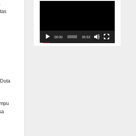
1
Video
tas
Player
00:00
05:53
 Duta
ampu
sa