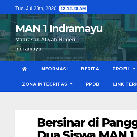
Skip
Tue. Jul 28th, 2026
12:12:27 AM
to
content
MAN 1 Indramayu
Madrasah Aliyah Negeri 1
Indramayu
INFORMASI
BERITA
PROFIL
ZONA INTEGRITAS
PPDB
LINK TER
Bersinar di Pang
Dua Siswa MAN 1