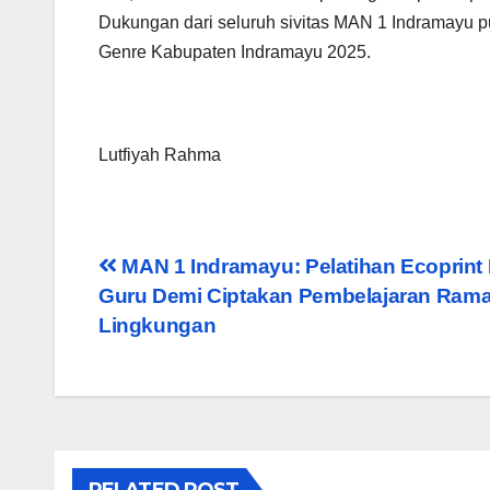
Dukungan dari seluruh sivitas MAN 1 Indramayu p
Genre Kabupaten Indramayu 2025.
Lutfiyah Rahma
Post
MAN 1 Indramayu: Pelatihan Ecoprint
Guru Demi Ciptakan Pembelajaran Ram
navigation
Lingkungan
RELATED POST