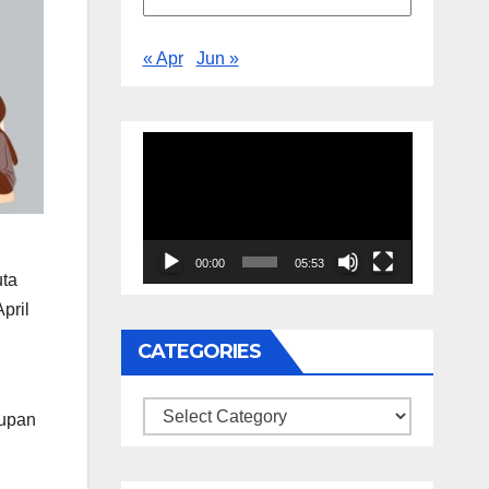
« Apr
Jun »
Video
Player
00:00
05:53
uta
pril
CATEGORIES
Categories
dupan