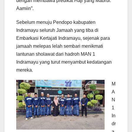
dengan membawa predikat Haji yang Mabrur.
Aamiin”.
Sebelum menuju Pendopo kabupaten
Indramayu seluruh Jamaah yang tiba di
Embarkasi Kertajati Indramayu, sejenak para
jamaah melepas lelah sembari menikmati
lantunan sholawat dari hadroh MAN 1
Indramayu yang turut menyambut kedatangan
mereka.
M
A
N
1
In
dr
a