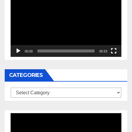
Player
00:00
05:53
CATEGORIES
Categories
Video
Player