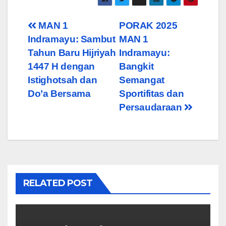
Post
MAN 1
PORAK 2025
Indramayu: Sambut
MAN 1
navigation
Tahun Baru Hijriyah
Indramayu:
1447 H dengan
Bangkit
Istighotsah dan
Semangat
Do’a Bersama
Sportifitas dan
Persaudaraan
RELATED POST