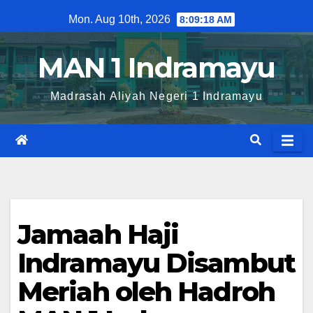
Skip
Mon. Aug 10th, 2026
8:09:19 AM
to
content
MAN 1 Indramayu
Madrasah Aliyah Negeri 1 Indramayu
Jamaah Haji
Indramayu Disambut
Meriah oleh Hadroh