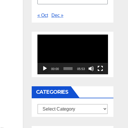
« Oct
Dec »
Video
Player
00:00
05:53
CATEGORIES
Categories