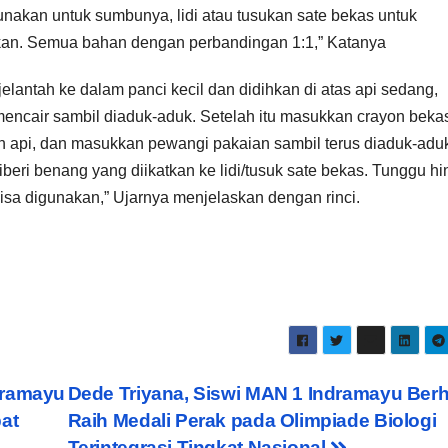
nakan untuk sumbunya, lidi atau tusukan sate bekas untuk
akan. Semua bahan dengan perbandingan 1:1,” Katanya
antah ke dalam panci kecil dan didihkan di atas api sedang,
 mencair sambil diaduk-aduk. Setelah itu masukkan crayon beka
 api, dan masukkan pewangi pakaian sambil terus diaduk-adu
beri benang yang diikatkan ke lidi/tusuk sate bekas. Tunggu h
bisa digunakan,” Ujarnya menjelaskan dengan rinci.
dramayu
Dede Triyana, Siswi MAN 1 Indramayu Berh
at
Raih Medali Perak pada Olimpiade Biologi
Terintegrasi Tingkat Nasional