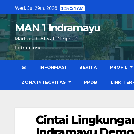
Skip
Wed. Jul 29th, 2026
1:16:35 AM
to
content
MAN 1 Indramayu
Madrasah Aliyah Negeri 1
Indramayu
INFORMASI
BERITA
PROFIL
ZONA INTEGRITAS
PPDB
LINK TER
Cintai Lingkungan
Indramayu Demon