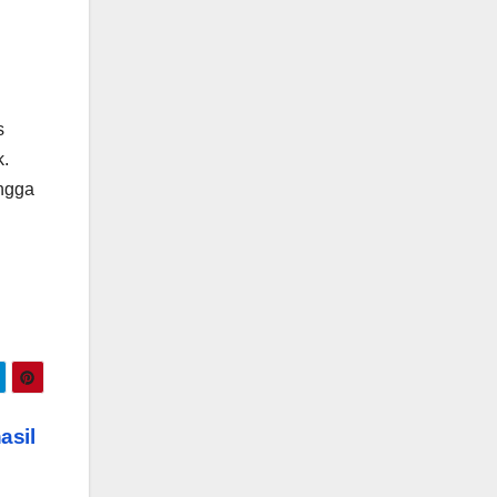
s
k.
ingga
asil