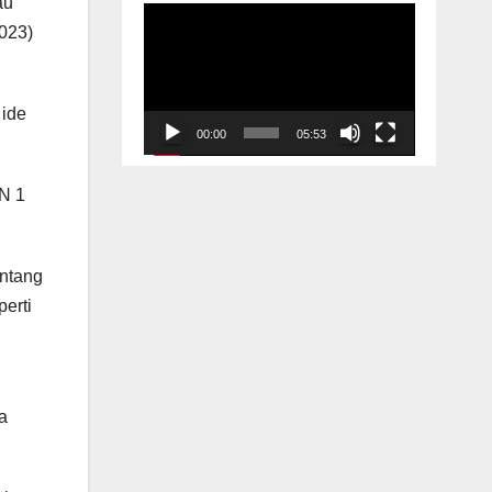
au
Video
2023)
Player
 ide
00:00
05:53
AN 1
entang
erti
a