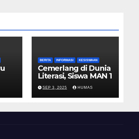
BERITA
INFORMASI
KESISWAAN
yu
Cemerlang di Dunia
Literasi, Siswa MAN 1
asis
Indramayu Raih
SEP 3, 2025
HUMAS
n
Juara 2 Putri Duta
Baca Kabupaten
Indramayu 2025