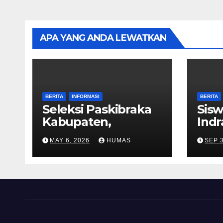
APA YANG ANDA LEWATKAN
BERITA
INFORMASI
BERITA
Seleksi Paskibraka
Sisw
Kabupaten,
Ind
Perwakilan MAN 1
Jua
MAY 6, 2026
HUMAS
SEP 3
Indramayu Jalani Uji
Komp
Fisik dan
Univ
Kepribadian
Wira