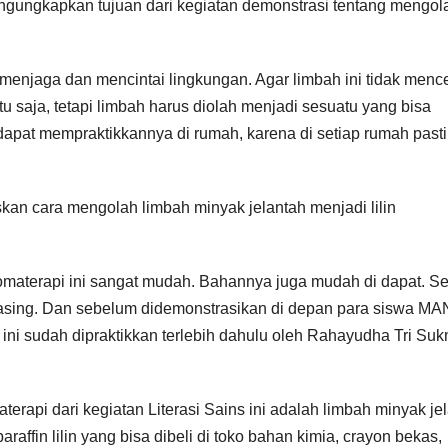
 mengungkapkan tujuan dari kegiatan demonstrasi tentang mengol
 menjaga dan mencintai lingkungan. Agar limbah ini tidak menc
u saja, tetapi limbah harus diolah menjadi sesuatu yang bisa
 dapat mempraktikkannya di rumah, karena di setiap rumah past
kan cara mengolah limbah minyak jelantah menjadi lilin
aromaterapi ini sangat mudah. Bahannya juga mudah di dapat. 
asing. Dan sebelum didemonstrasikan di depan para siswa MA
ini sudah dipraktikkan terlebih dahulu oleh Rahayudha Tri Su
erapi dari kegiatan Literasi Sains ini adalah limbah minyak je
araffin lilin yang bisa dibeli di toko bahan kimia, crayon bekas,