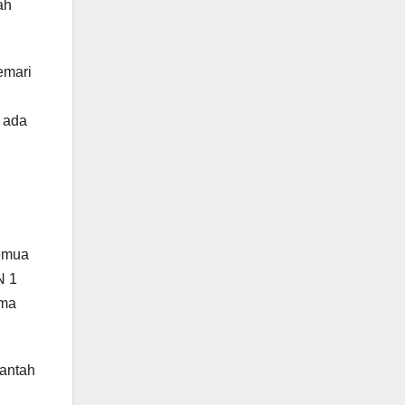
ah
emari
i ada
Semua
N 1
kma
lantah