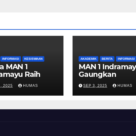
INFORMASI
KESISWAAN
AKADEMIK
BERITA
INFORMASI
a MAN 1
MAN 1 Indrama
ramayu Raih
Gaungkan
ra Dua
Kurikulum Berb
, 2025
HUMAS
SEP 3, 2025
HUMAS
etisi Debat di
Cinta, Wujudka
ersitas
Pendidikan
lodra
Humanis