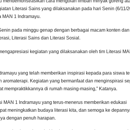
yu mendemonstrasikan cara mengolah limbah minyak goreng at
giatan Literasi Sains yang dilaksanakan pada hari Senin (6/11/
a MAN 1 Indramayu.
hari Senin pada minggu genap dengan berbagai macam konten dan
asi, Literasi Sains dan Literasi Sosial.
engapresiasi kegiatan yang dilaksanakan oleh tim Literasi M
ndramayu yang telah memberikan inspirasi kepada para siswa t
in aromaterapi. Kegiatan yang bermanfaat dan menginspirasi sep
apat mempraktikkannya di rumah masing-masing,” Katanya.
rasi MAN 1 Indramayu yang terus-menerus memberikan edukasi
apat meningkatkan budaya literasi kita, dan semoga ke depanny
rnya dengan penuh harapan.