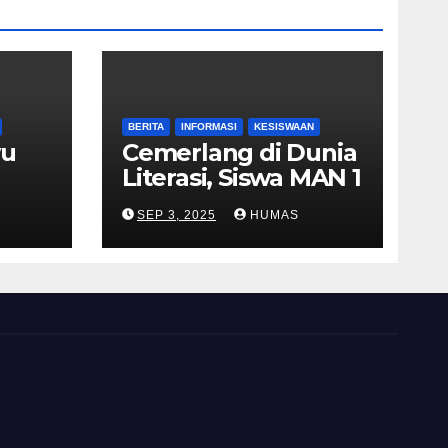
BERITA
INFORMASI
KESISWAAN
yu
Cemerlang di Dunia
Literasi, Siswa MAN 1
asis
Indramayu Raih
SEP 3, 2025
HUMAS
n
Juara 2 Putri Duta
Baca Kabupaten
Indramayu 2025