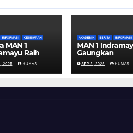
INFORMASI
KESISWAAN
AKADEMIK
BERITA
INFORMASI
a MAN 1
MAN 1 Indrama
ramayu Raih
Gaungkan
ra Dua
Kurikulum Berb
, 2025
HUMAS
SEP 3, 2025
HUMAS
etisi Debat di
Cinta, Wujudka
ersitas
Pendidikan
lodra
Humanis