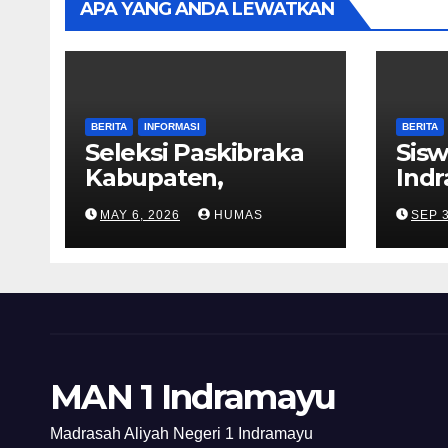
APA YANG ANDA LEWATKAN
BERITA
INFORMASI
BERITA
Seleksi Paskibraka
Sisw
Kabupaten,
Ind
Perwakilan MAN 1
Jua
MAY 6, 2026
HUMAS
SEP 3
Indramayu Jalani Uji
Komp
Fisik dan
Univ
Kepribadian
Wira
MAN 1 Indramayu
Madrasah Aliyah Negeri 1 Indramayu