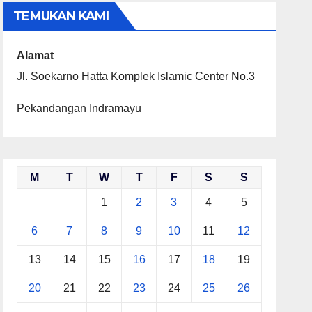
TEMUKAN KAMI
Alamat
Jl. Soekarno Hatta Komplek Islamic Center No.3
Pekandangan Indramayu
M
T
W
T
F
S
S
1
2
3
4
5
6
7
8
9
10
11
12
13
14
15
16
17
18
19
20
21
22
23
24
25
26