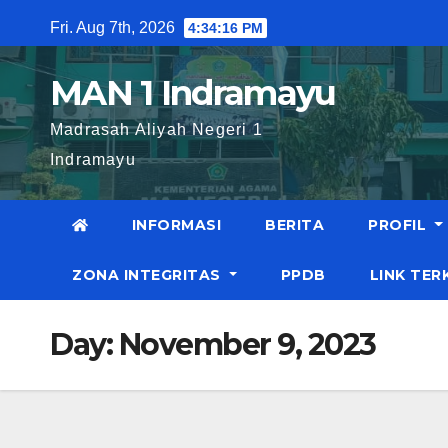
Skip
Fri. Aug 7th, 2026
4:34:16 PM
to
content
MAN 1 Indramayu
Madrasah Aliyah Negeri 1
Indramayu
INFORMASI
BERITA
PROFIL
ZONA INTEGRITAS
PPDB
LINK TER
Day:
November 9, 2023