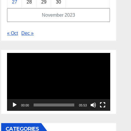
27
28
29
30
November 2023
« Oct
Dec »
Video
Player
00:00
05:53
CATEGORIES