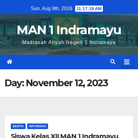
Skip
Sun. Aug 9th, 2026
11:17:18 AM
to
content
MAN 1 Indramayu
Madrasah Aliyah Negeri 1 Indramayu
Day:
November 12, 2023
BERITA
INFORMASI
Siswa Kelas XII MAN 1 Indramayu