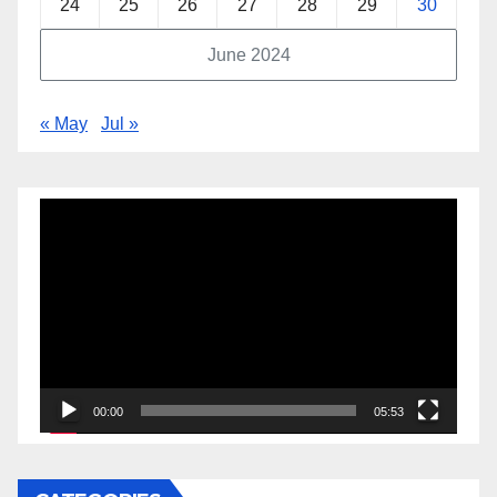
24
25
26
27
28
29
30
June 2024
« May
Jul »
Video
Player
00:00
05:53