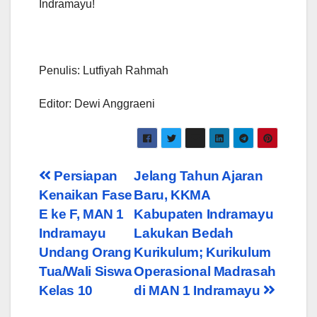
Indramayu!
Penulis: Lutfiyah Rahmah
Editor: Dewi Anggraeni
Post
Persiapan
Jelang Tahun Ajaran
Kenaikan Fase
Baru, KKMA
navigation
E ke F, MAN 1
Kabupaten Indramayu
Indramayu
Lakukan Bedah
Undang Orang
Kurikulum; Kurikulum
Tua/Wali Siswa
Operasional Madrasah
Kelas 10
di MAN 1 Indramayu