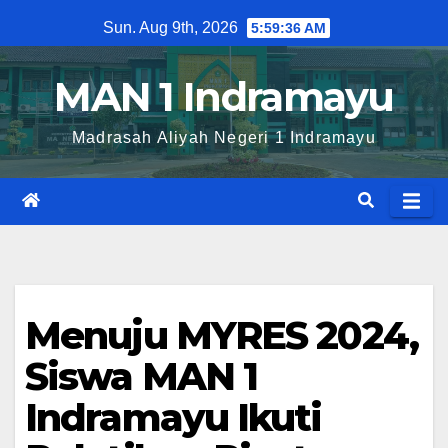
Skip
Sun. Aug 9th, 2026
5:59:36 AM
to
content
MAN 1 Indramayu
Madrasah Aliyah Negeri 1 Indramayu
Menuju MYRES 2024,
Siswa MAN 1
Indramayu Ikuti